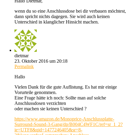
Hallo Dietmar,
wenn du so eine Anschlussdose bei dir verbauen möchtest,
dann spricht nichts dagegen. Sie wird auch keinen
Unterschied in klanglicher Hinsicht machen.
dietmar
23. Oktober 2016 um 20:18
Permalink
Hallo
Vielen Dank für die gute Auflistung. Es hat mir einige
Vorurteile genommen.
Eine Frage hätte ich noch: Sollte man auf solche
Anschlussdosen verzichten
oder machen sie keinen Unterschied ?
https://www.amazon.de/Monoprice-Anschlussplatte-
Surround-Sound-3-Gang/dp/B004C4WF1C/ref=sr_1_2?
ie=UTF8&qid=1477246405&sr=8-