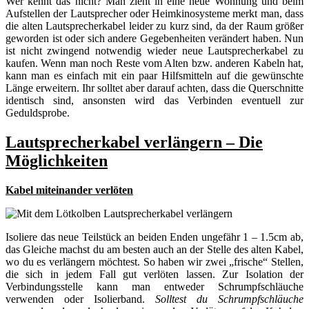
Wer kennt das nicht? Man zieht in eine neue Wohnung und beim
Aufstellen der Lautsprecher oder Heimkinosysteme merkt man, dass
die alten Lautsprecherkabel leider zu kurz sind, da der Raum größer
geworden ist oder sich andere Gegebenheiten verändert haben. Nun
ist nicht zwingend notwendig wieder neue Lautsprecherkabel zu
kaufen. Wenn man noch Reste vom Alten bzw. anderen Kabeln hat,
kann man es einfach mit ein paar Hilfsmitteln auf die gewünschte
Länge erweitern. Ihr solltet aber darauf achten, dass die Querschnitte
identisch sind, ansonsten wird das Verbinden eventuell zur
Geduldsprobe.
Lautsprecherkabel verlängern – Die
Möglichkeiten
Kabel miteinander verlöten
Isoliere das neue Teilstück an beiden Enden ungefähr 1 – 1.5cm ab,
das Gleiche machst du am besten auch an der Stelle des alten Kabel,
wo du es verlängern möchtest. So haben wir zwei „frische“ Stellen,
die sich in jedem Fall gut verlöten lassen. Zur Isolation der
Verbindungsstelle kann man entweder Schrumpfschläuche
verwenden oder Isolierband.
Solltest du Schrumpfschläuche