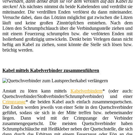
verwenden, dann denke dran sie vor dem Verlöten auf das Kabel zu
stecken!
Als nächstes nimmst du beide Kabelenden und verdrillst sie
miteinander. Die verdrillten Enden verlötest du dann miteinander.
Versuche dabei, dass das Lötzinn möglichst gut zwischen die Litzen
läuft und keine großen Zinntröpfchen entstehen. Nach dem
Löten den Schrumpfschlauch über die Verbindungsstelle ziehen und
mit einem Feuerzeug schrumpfen bzw. die verlöteten Enden mit
Isolierband großzügig umwickeln. Denkt beim Verlegen daran nicht
heftig am Kabel zu ziehen, sonst könnte die Stelle sich lösen bzw.
brüchig werden.
Kabel mittels Kabelverbinder zusammenführen
Anstatt zu löten kann mittels
Kabelverbindern
* (oder auch:
Quetschverbinder/Stoßverbinder/Schrumpfverbinder) und einer
Crimpzange
* die beiden Kabel auch einfach zusammenquetschen.
Die Enden werden jeweils von einer Seite in den Quetschverbinder
geführt, sodass sie sich in der Mitte treffen bzw. nebeneinander
liegen. Dann wird mit der Crimpzange der Verbinder
zusammengequetscht. Die meisten Quetschverbinder haben
Schrumpfschläuche mit Heißkleber neben der Quetschstelle, die sich
dann durch das Erhitzen mit einem Feuerzeug oder Fön an das