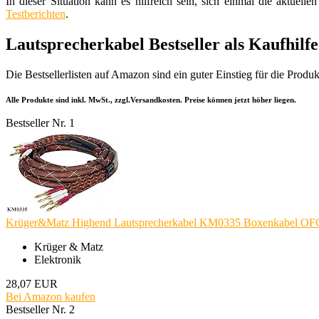
In dieser Situation kann es hilfreich sein, sich einmal die aktuel
Testberichten
.
Lautsprecherkabel Bestseller als Kaufhilf
Die Bestsellerlisten auf Amazon sind ein guter Einstieg für die Produ
Alle Produkte sind inkl. MwSt., zzgl.Versandkosten. Preise können jetzt höher liegen.
Bestseller Nr. 1
Krüger&Matz Highend Lautsprecherkabel KM0335 Boxenkabel OFC 
Krüger & Matz
Elektronik
28,07 EUR
Bei Amazon kaufen
Bestseller Nr. 2