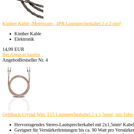
Kimber Kable -Meterware- 4PR Lautsprecherkabel 2 x 2 mm²
Kimber Kable
Elektronik
14,99 EUR
Bei Amazon kaufen
Angebot
Bestseller Nr. 4
Oehlbach Crystal Wire T15 Lautsprecherkabel 2 x 1,5mm², mit Tube-
Hervorragendes Stereo-Lautsprecherkabel mit 2x1,5mm² Kabeld
Geeignet für Verstärkerleistungen bis ca. 90 Watt pro Verstärke