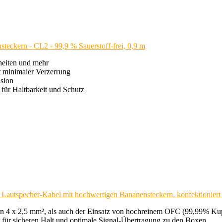
eckern - CL2 - 99,9 % Sauerstoff-frei, 0,9 m
heiten und mehr
it minimaler Verzerrung
ision
für Haltbarkeit und Schutz
Lautspecher-Kabel mit hochwertigen Bananensteckern, konfektioniert 
4 x 2,5 mm², als auch der Einsatz von hochreinem OFC (99,99% Kupfer)
für sicheren Halt und optimale Signal-Übertragung zu den Boxen.