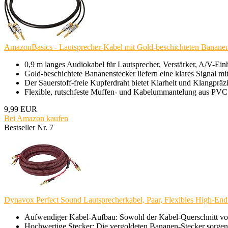
AmazonBasics - Lautsprecher-Kabel mit Gold-beschichteten Bananenst
0,9 m langes Audiokabel für Lautsprecher, Verstärker, A/V-Ein
Gold-beschichtete Bananenstecker liefern eine klares Signal m
Der Sauerstoff-freie Kupferdraht bietet Klarheit und Klangpräz
Flexible, rutschfeste Muffen- und Kabelummantelung aus PVC 
9,99 EUR
Bei Amazon kaufen
Bestseller Nr. 7
Dynavox Perfect Sound Lautsprecherkabel, Paar, Flexibles High-End 
Aufwendiger Kabel-Aufbau: Sowohl der Kabel-Querschnitt von 
Hochwertige Stecker: Die vergoldeten Bananen-Stecker sorgen 