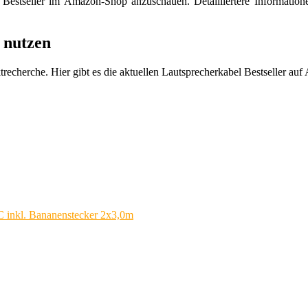
len Bestseller im Amazon-Shop anzuschauen. Detailliertere Information
e nutzen
ktrecherche. Hier gibt es die aktuellen Lautsprecherkabel Bestseller au
inkl. Bananenstecker 2x3,0m