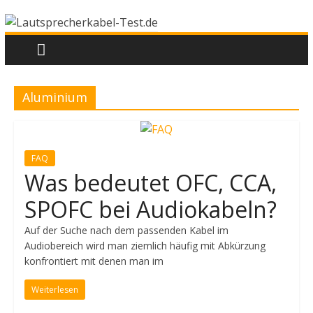
Lautsprecherkabel-
Zum
Inhalt
springen
Test.de
Aluminium
Tests,
Kaufberatung
und
Informationen
FAQ
Was bedeutet OFC, CCA,
SPOFC bei Audiokabeln?
Auf der Suche nach dem passenden Kabel im
Audiobereich wird man ziemlich häufig mit Abkürzung
konfrontiert mit denen man im
Weiterlesen