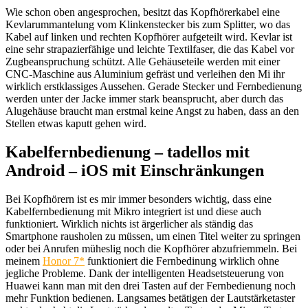
Wie schon oben angesprochen, besitzt das Kopfhörerkabel eine
Kevlarummantelung vom Klinkenstecker bis zum Splitter, wo das
Kabel auf linken und rechten Kopfhörer aufgeteilt wird. Kevlar ist
eine sehr strapazierfähige und leichte Textilfaser, die das Kabel vor
Zugbeanspruchung schützt. Alle Gehäuseteile werden mit einer
CNC-Maschine aus Aluminium gefräst und verleihen den Mi ihr
wirklich erstklassiges Aussehen. Gerade Stecker und Fernbedienung
werden unter der Jacke immer stark beansprucht, aber durch das
Alugehäuse braucht man erstmal keine Angst zu haben, dass an den
Stellen etwas kaputt gehen wird.
Kabelfernbedienung – tadellos mit
Android – iOS mit Einschränkungen
Bei Kopfhörern ist es mir immer besonders wichtig, dass eine
Kabelfernbedienung mit Mikro integriert ist und diese auch
funktioniert. Wirklich nichts ist ärgerlicher als ständig das
Smartphone rausholen zu müssen, um einen Titel weiter zu springen
oder bei Anrufen müheslig noch die Kopfhörer abzufriemmeln. Bei
meinem
Honor 7*
funktioniert die Fernbedinung wirklich ohne
jegliche Probleme. Dank der intelligenten Headsetsteuerung von
Huawei kann man mit den drei Tasten auf der Fernbedienung noch
mehr Funktion bedienen. Langsames betätigen der Lautstärketaster