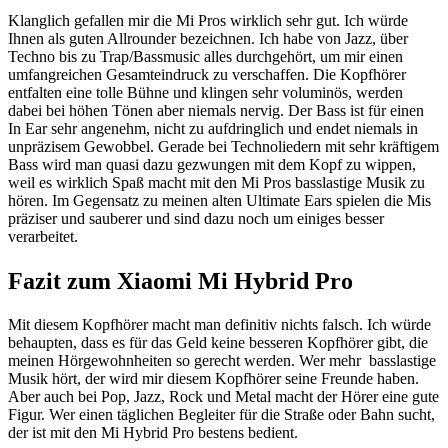
Klanglich gefallen mir die Mi Pros wirklich sehr gut. Ich würde
Ihnen als guten Allrounder bezeichnen. Ich habe von Jazz, über
Techno bis zu Trap/Bassmusic alles durchgehört, um mir einen
umfangreichen Gesamteindruck zu verschaffen. Die Kopfhörer
entfalten eine tolle Bühne und klingen sehr voluminös, werden
dabei bei höhen Tönen aber niemals nervig. Der Bass ist für einen
In Ear sehr angenehm, nicht zu aufdringlich und endet niemals in
unpräzisem Gewobbel. Gerade bei Technoliedern mit sehr kräftigem
Bass wird man quasi dazu gezwungen mit dem Kopf zu wippen,
weil es wirklich Spaß macht mit den Mi Pros basslastige Musik zu
hören. Im Gegensatz zu meinen alten Ultimate Ears spielen die Mis
präziser und sauberer und sind dazu noch um einiges besser
verarbeitet.
Fazit zum Xiaomi Mi Hybrid Pro
Mit diesem Kopfhörer macht man definitiv nichts falsch. Ich würde
behaupten, dass es für das Geld keine besseren Kopfhörer gibt, die
meinen Hörgewohnheiten so gerecht werden. Wer mehr basslastige
Musik hört, der wird mir diesem Kopfhörer seine Freunde haben.
Aber auch bei Pop, Jazz, Rock und Metal macht der Hörer eine gute
Figur. Wer einen täglichen Begleiter für die Straße oder Bahn sucht,
der ist mit den Mi Hybrid Pro bestens bedient.