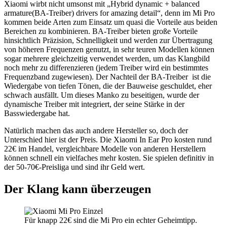
Xiaomi wirbt nicht umsonst mit „Hybrid dynamic + balanced
armature(BA-Treiber) drivers for amazing detail“, denn im Mi Pro
kommen beide Arten zum Einsatz um quasi die Vorteile aus beiden
Bereichen zu kombinieren. BA-Treiber bieten große Vorteile
hinsichtlich Präzision, Schnelligkeit und werden zur Übertragung
von höheren Frequenzen genutzt, in sehr teuren Modellen können
sogar mehrere gleichzeitig verwendet werden, um das Klangbild
noch mehr zu differenzieren (jedem Treiber wird ein bestimmtes
Frequenzband zugewiesen). Der Nachteil der BA-Treiber ist die
Wiedergabe von tiefen Tönen, die der Bauweise geschuldet, eher
schwach ausfällt. Um dieses Manko zu beseitigen, wurde der
dynamische Treiber mit integriert, der seine Stärke in der
Basswiedergabe hat.
Natürlich machen das auch andere Hersteller so, doch der
Unterschied hier ist der Preis. Die Xiaomi In Ear Pro kosten rund
22€ im Handel, vergleichbare Modelle von anderen Herstellern
können schnell ein vielfaches mehr kosten. Sie spielen definitiv in
der 50-70€-Preisliga und sind ihr Geld wert.
Der Klang kann überzeugen
Für knapp 22€ sind die Mi Pro ein echter Geheimtipp.