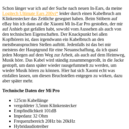
Schon länger war ich auf der Suche nach neuen In-Ears, da meine
Logitech Ultimate Ears 200vi*
leider durch einen Kabelbruch am
Klinkenstecker das Zeitliche gesegnet haben. Beim Stöbern auf
eBay bin ich dann auf die Xiaomi Mi In-Ear Pro gestoßen, der mir
auf Anhieb gut gefallen habt, sowohl vom Aussehen als auch von
den technischen Eigenschaften. Der Knackpunkt bei allen
Kopfhörern ist, dass irgendwann ein Kabelbruch an den
meistbeanspruchten Stellen auftritt. Jedenfalls ist das bei mir
meistens der Hauptgrund für eine Neuanschaffung, da ich quasi
jeden Morgen auf dem Weg zur Arbeit, als auch auf dem Heimweg,
Musik höre. Das Kabel wird ständig zusammengerollt, in die Jacke
gestopft, um dann später wieder rausgefummelt zu werden, um
wieder Musik hören zu können. Hier hat sich Xaomi echt was
einfallen lassen, um diesen Bruchstellen entgegen zu wirken, dazu
aber später mehr.
Technische Daten der Mi Pro
125cm Kabellänge
vergoldeter 3,5mm Klinkenstecker
Empfindlichkeit 101dB
Impedanz 32 Ohm
Frequenzbereich 20Hz bis 20kHz
Hybridaudiotreiber