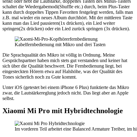
senkt oder hebt die Lautstärke, doppeltes Tasten des Minus-Tasters
schaltet die Wiedergabemodi(Shuffle etc.) durch, beim Plus-Taster
kann durch doppeltes Tippen Favoriten festgelegt werden, falls man
z.B. mal wieder ein neues Album durchhört. Mit der mittleren Taste
kann man das Lied pausieren(1x drücken), ein Lied weiter
springen(2x drücken) oder ein Lied zurück springen (3x drücken).
Kabelfernbedienung mit Mikro und drei Tasten
Die Sprachqualität des Mikro ist völlig in Ordnung. Meine
Gesprächspartner haben mich stets gut verstanden und keiner hat
sich über die Qualität beschwert. Die Fernbedienung liegt, bei
eingesteckten Hörern etwa auf Halshöhe, was der Qualität des
Tones sicherlich noch zu Gute kommt.
Unter iOS (getestet bei einem iPhone 6 Plus) funktierte das Mikro
zwar, die Lautstärkereglung jedoch nicht. Das liegt aber an Apple
selbst.
Xiaomi Mi Pro mit Hybridtechnologie
Im vorderen Teil arbeitet eine Balanced Armature Treiber, im h